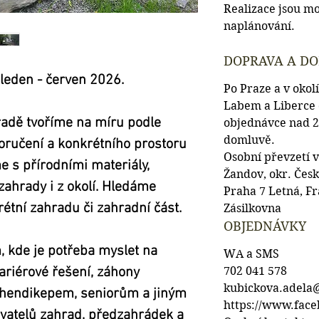
Realizace jsou m
naplánování.
DOPRAVA A D
leden - červen 2026.
Po Praze a v okolí
Labem a Liberce 
radě tvoříme na míru podle 
objednávce nad 2
domluvě.
oručení a konkrétního prostoru 
Osobní převzetí v
e s přírodními materiály, 
Žandov, okr. Česk
zahrady i z okolí. Hledáme 
Praha 7 Letná, Fr
étní zahradu či zahradní část.
Zásilkovna
OBJEDNÁVKY
 kde je potřeba myslet na
WA a SMS
ariérové 
řešení, záhony 
702 041 578
kubickova.adela
 hendikepem, seniorům a jiným 
https://www.fac
vatelů zahrad, předzahrádek a 