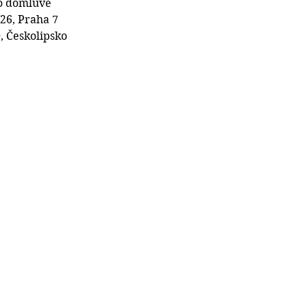
o domluvě
 26, Praha 7
, Českolipsko