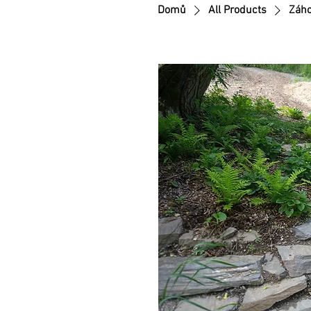
Domů
All Products
Záho