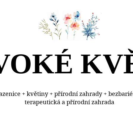
VOKÉ KV
VOKÉ KV
sazenice + květiny + přírodní zahrady + bezbari
terapeutická a přírodní zahrada