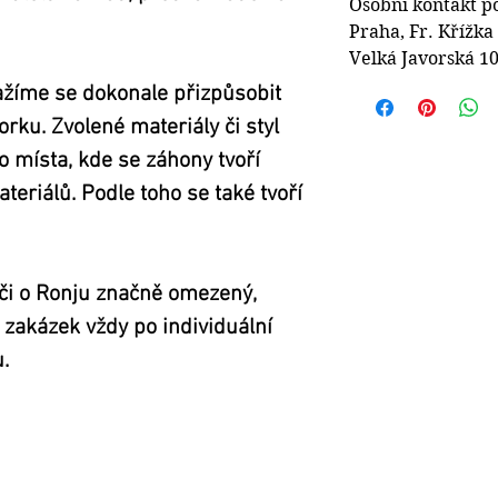
Osobní kontakt p
Praha, Fr. Křížka
Velká Javorská 10
ažíme se dokonale přizpůsobit 
rku. Zvolené materiály či styl 
o místa, kde se záhony tvoří 
eriálů. Podle toho se také tvoří 
éči o Ronju značně omezený, 
zakázek vždy po individuální 
.