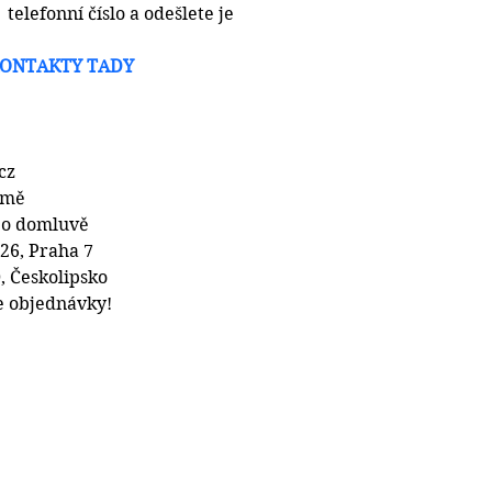
 telefonní číslo a odešlete je 
KONTAKTY TADY
cz
 mě
po domluvě
 26, Praha 7
, Českolipsko
e objednávky!