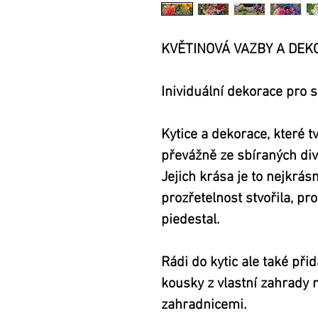
KVĚTINOVÁ VAZBY A DEK
Inividuální dekorace pro sl
Kytice a dekorace, které t
převážně ze sbíraných divo
Jejich krása je to nejkrásn
prozřetelnost stvořila, pr
piedestal.
Rádi do kytic ale také př
kousky z vlastní zahrady
zahradnicemi. 