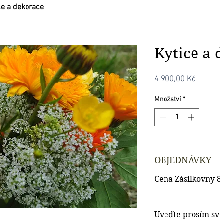
ce a dekorace
Kytice a
Cena
4 900,00 Kč
Množství
*
OBJEDNÁVKY
Cena Zásilkovny 
Uveďte prosím své