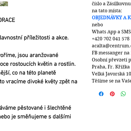
číslo a Zásilkovnu 
na tato místa:
OBJEDNÁVKY A 
ORACE
nebo
Whats App a SMS
avnostní příležitosti a akce.
+420 702 041 578
acalta@centrum.
FB messanger na
voříme, jsou aranžované 
Osobní převzetí 
ce rostoucích květin a rostlin
. 
Praha, Fr. Křížka
ější, 
co na této planetě 
Velká Javorská 10
Těšíme se na Vaš
oto vracíme divoké květy zpět na 
idáváme pěstované i šlechtěné 
 nebo je směňujeme s dalšími 