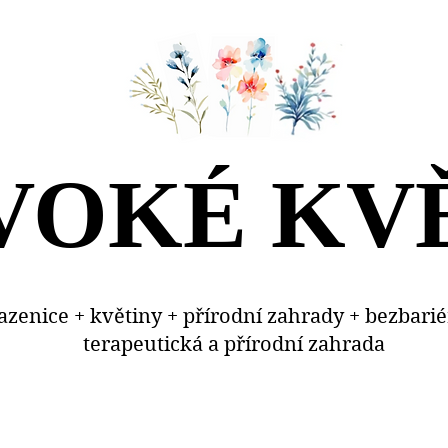
VOKÉ KV
VOKÉ KV
sazenice + květiny + přírodní zahrady + bezbari
terapeutická a přírodní zahrada